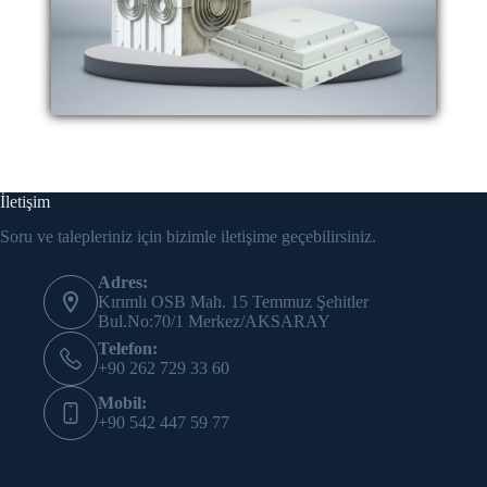
İletişim
Soru ve talepleriniz için bizimle iletişime geçebilirsiniz.
Adres:
Kırımlı OSB Mah. 15 Temmuz Şehitler
Bul.No:70/1 Merkez/AKSARAY
Telefon:
+90 262 729 33 60
Mobil:
+90 542 447 59 77