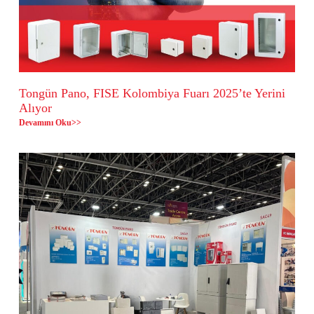
Tongün Pano, FISE Kolombiya Fuarı 2025’te Yerini
Alıyor
Devamını Oku>>