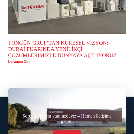
TONGÜN GRUP’TAN KÜRESEL VİZYON:
DUBAİ FUARINDA YENİLİKÇİ
ÇÖZÜMLERİMİZLE DÜNYAYA AÇILIYORUZ
Devamını Oku>>
Bize Ulaşın
Sorularınız için yanınızdayız – Hemen iletişime
geçin!