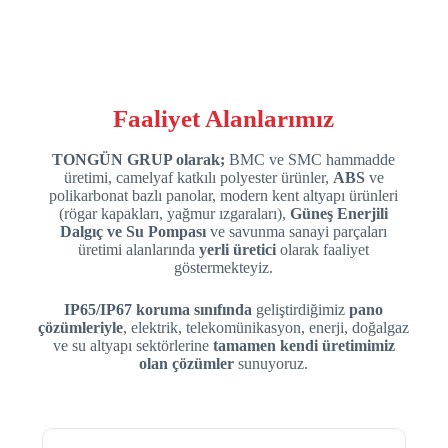
Faaliyet Alanlarımız
TONGÜN GRUP olarak;
BMC ve SMC hammadde
üretimi, camelyaf katkılı polyester ürünler,
ABS
ve
polikarbonat bazlı panolar, modern kent altyapı ürünleri
(rögar kapakları, yağmur ızgaraları),
Güneş Enerjili
Dalgıç ve Su Pompası
ve savunma sanayi parçaları
üretimi alanlarında
yerli üretici
olarak faaliyet
göstermekteyiz.
IP65/IP67 koruma sınıfında
geliştirdiğimiz
pano
çözümleriyle
, elektrik, telekomünikasyon, enerji, doğalgaz
ve su altyapı sektörlerine
tamamen kendi üretimimiz
olan çözümler
sunuyoruz.