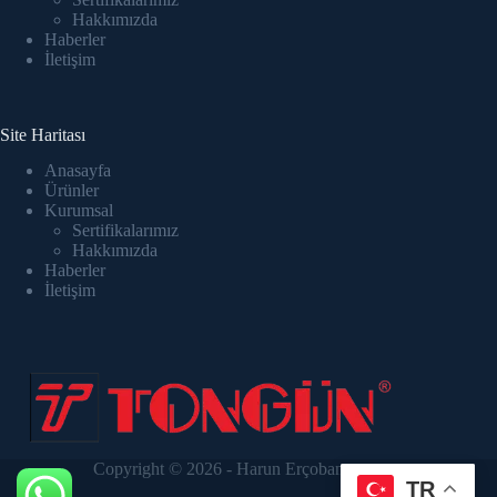
Hakkımızda
Haberler
İletişim
Site Haritası
Anasayfa
Ürünler
Kurumsal
Sertifikalarımız
Hakkımızda
Haberler
İletişim
Copyright © 2026 -
Harun Erçoban
TR