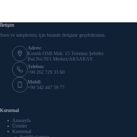
İletişim
Soru ve talepleriniz için bizimle iletişime geçebilirsiniz.
Adres:
Kırımlı OSB Mah. 15 Temmuz Şehitler
Bul.No:70/1 Merkez/AKSARAY
Telefon:
+90 262 729 33 60
Mobil:
+90 542 447 59 77
Kurumsal
Anasayfa
Ürünler
Kurumsal
Sertifikalarımız